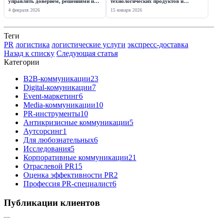
управлять доверием, решениями и
технологических продуктов и
репутацией
стартапов
4 февраля 2026
15 января 2026
Теги
PR
логистика
логистические услуги
экспресс-доставка
Назад к списку
Следующая статья
Категории
B2B-коммуникации
23
Digital-комуникации
7
Event-маркетинг
6
Media-коммуникации
10
PR-инструменты
10
Антикризисные коммуникации
5
Аутсорсинг
1
Для любознательных
6
Исследования
5
Корпоративные коммуникации
21
Отраслевой PR
15
Оценка эффективности PR
2
Профессия PR-специалист
6
Публикации клиентов