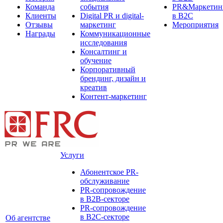
Команда
события
PR&Маркетин
Клиенты
Digital PR и digital-
в B2C
Отзывы
маркетинг
Мероприятия
Награды
Коммуникационные
исследования
Консалтинг и
обучение
Корпоративный
брендинг, дизайн и
креатив
Контент-маркетинг
Услуги
Абонентское PR-
обслуживание
PR-сопровождение
в B2B-секторе
PR-сопровождение
в B2С-секторе
Об агентстве