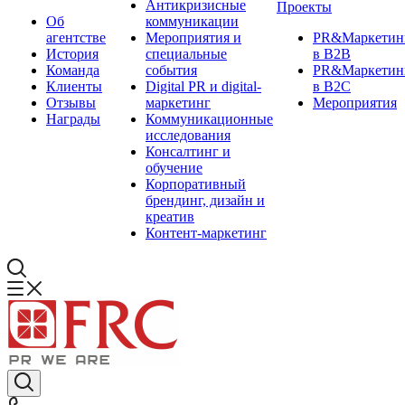
Антикризисные
Проекты
Об
коммуникации
агентстве
Мероприятия и
PR&Маркетин
История
специальные
в B2B
Команда
события
PR&Маркетин
Клиенты
Digital PR и digital-
в B2C
Отзывы
маркетинг
Мероприятия
Награды
Коммуникационные
исследования
Консалтинг и
обучение
Корпоративный
брендинг, дизайн и
креатив
Контент-маркетинг