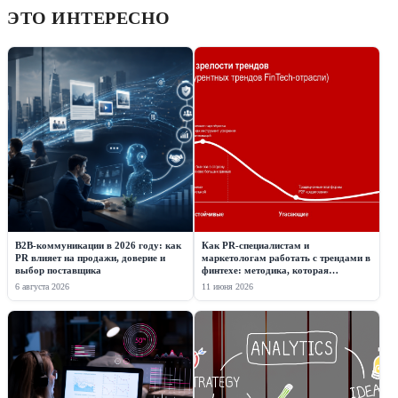
ЭТО ИНТЕРЕСНО
B2B-коммуникации в 2026 году: как
Как PR-специалистам и
PR влияет на продажи, доверие и
маркетологам работать с трендами в
выбор поставщика
финтехе: методика, которая
дополнит вашу профессиональную
6 августа 2026
11 июня 2026
интуицию данными