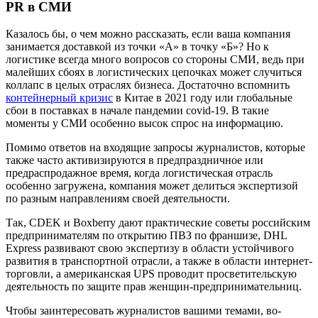
PR
в СМИ
Казалось бы, о чем можно рассказать, если ваша компания
занимается доставкой из точки «А» в точку «Б»? Но к
логистике всегда много вопросов со стороны СМИ, ведь при
малейших сбоях в логистических цепочках может случиться
коллапс в целых отраслях бизнеса. Достаточно вспомнить
контейнерный кризис
в Китае в 2021 году или глобальные
сбои в поставках в начале пандемии covid-19. В такие
моменты у СМИ особенно высок спрос на информацию.
Помимо ответов на входящие запросы журналистов, которые
также часто активизируются в предпраздничное или
предраспродажное время, когда логистическая отрасль
особенно загружена, компания может делиться экспертизой
по разным направлениям своей деятельности.
Так, CDEK и Boxberry дают практические советы российским
предпринимателям по открытию ПВЗ по франшизе, DHL
Express развивают свою экспертизу в области устойчивого
развития в транспортной отрасли, а также в области интернет-
торговли, а американская UPS проводит просветительскую
деятельность по защите прав женщин-предпринимательниц.
Чтобы заинтересовать журналистов вашими темами, во-