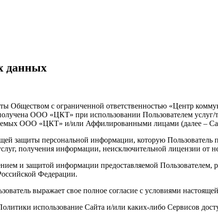
х данных
ащиты Обществом с ограниченной ответственностью «Центр ком
ь получена ООО «ЦКТ» при использовании Пользователем услуг/
ьзуемых ООО «ЦКТ» и/или Аффилированными лицами (далее – Са
щей защиты персональной информации, которую Пользователь пр
/услуг, получения информации, неисключительной лицензии от н
анением и защитой информации предоставляемой Пользователем
оссийской Федерации.
льзователь выражает свое полное согласие с условиями настояще
й Политики использование Сайта и/или каких-либо Сервисов до