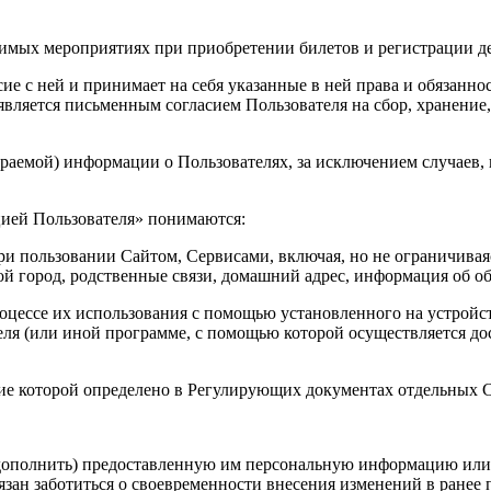
димых мероприятиях при приобретении билетов и регистрации д
сие с ней и принимает на себя указанные в ней права и обязанн
вляется письменным согласием Пользователя на сбор, хранение
раемой) информации о Пользователях, за исключением случаев, 
цией Пользователя» понимаются:
и пользовании Сайтом, Сервисами, включая, но не ограничиваяс
й город, родственные связи, домашний адрес, информация об обр
оцессе их использования с помощью установленного на устройст
теля (или иной программе, с помощью которой осуществляется до
ение которой определено в Регулирующих документах отдельны
 дополнить) предоставленную им персональную информацию или е
бязан заботиться о своевременности внесения изменений в ране