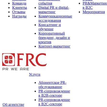
Команда
события
PR&Маркетин
Клиенты
Digital PR и digital-
в B2C
Отзывы
маркетинг
Мероприятия
Награды
Коммуникационные
исследования
Консалтинг и
обучение
Корпоративный
брендинг, дизайн и
креатив
Контент-маркетинг
Услуги
Абонентское PR-
обслуживание
PR-сопровождение
в B2B-секторе
PR-сопровождение
в B2С-секторе
Об агентстве