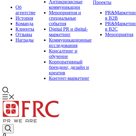
Антикризисные
Проекты
Об
коммуникации
агентстве
Мероприятия и
PR&Маркетин
История
специальные
в B2B
Команда
события
PR&Маркетин
Клиенты
Digital PR и digital-
в B2C
Отзывы
маркетинг
Мероприятия
Награды
Коммуникационные
исследования
Консалтинг и
обучение
Корпоративный
брендинг, дизайн и
креатив
Контент-маркетинг