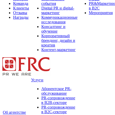
Команда
события
PR&Маркетин
Клиенты
Digital PR и digital-
в B2C
Отзывы
маркетинг
Мероприятия
Награды
Коммуникационные
исследования
Консалтинг и
обучение
Корпоративный
брендинг, дизайн и
креатив
Контент-маркетинг
Услуги
Абонентское PR-
обслуживание
PR-сопровождение
в B2B-секторе
PR-сопровождение
в B2С-секторе
Об агентстве