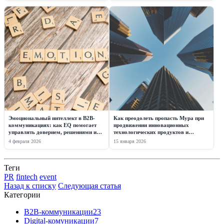
Эмоциональный интеллект в B2B-
Как преодолеть пропасть Мура при
коммуникациях: как EQ помогает
продвижении инновационных
управлять доверием, решениями и
технологических продуктов и
репутацией
стартапов
4 февраля 2026
15 января 2026
Теги
PR
fintech
event
Назад к списку
Следующая статья
Категории
B2B-коммуникации
23
Digital-комуникации
7