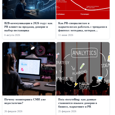
B2B-коммуникации в 2026 году: как
Как PR-специалистам и
PR влияет на продажи, доверие и
маркетологам работать с трендами в
выбор поставщика
финтехе: методика, которая
дополнит вашу профессиональную
6 августа 2026
11 июня 2026
интуицию данными
Почему мониторинга СМИ уже
Data storytelling: как данные
недостаточно?
становятся языком доверия в
бизнесе, маркетинге и PR
26 февраля 2026
25 февраля 2026