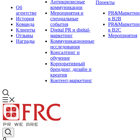
Антикризисные
Проекты
Об
коммуникации
агентстве
Мероприятия и
PR&Маркетин
История
специальные
в B2B
Команда
события
PR&Маркетин
Клиенты
Digital PR и digital-
в B2C
Отзывы
маркетинг
Мероприятия
Награды
Коммуникационные
исследования
Консалтинг и
обучение
Корпоративный
брендинг, дизайн и
креатив
Контент-маркетинг