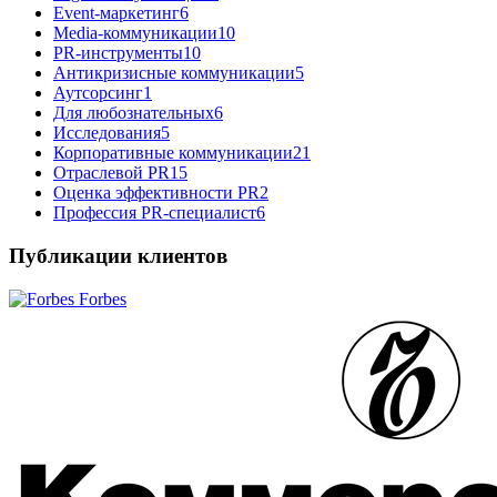
Event-маркетинг
6
Media-коммуникации
10
PR-инструменты
10
Антикризисные коммуникации
5
Аутсорсинг
1
Для любознательных
6
Исследования
5
Корпоративные коммуникации
21
Отраслевой PR
15
Оценка эффективности PR
2
Профессия PR-специалист
6
Публикации клиентов
Forbes