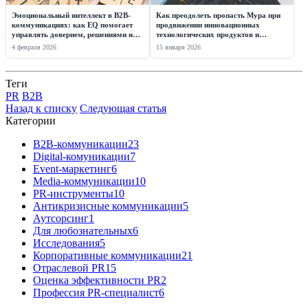
Эмоциональный интеллект в B2B-
Как преодолеть пропасть Мура при
коммуникациях: как EQ помогает
продвижении инновационных
управлять доверием, решениями и
технологических продуктов и
репутацией
стартапов
4 февраля 2026
15 января 2026
Теги
PR
B2B
Назад к списку
Следующая статья
Категории
B2B-коммуникации
23
Digital-комуникации
7
Event-маркетинг
6
Media-коммуникации
10
PR-инструменты
10
Антикризисные коммуникации
5
Аутсорсинг
1
Для любознательных
6
Исследования
5
Корпоративные коммуникации
21
Отраслевой PR
15
Оценка эффективности PR
2
Профессия PR-специалист
6