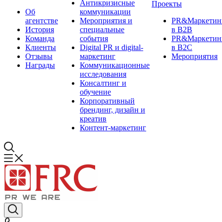
Антикризисные
Проекты
Об
коммуникации
агентстве
Мероприятия и
PR&Маркетин
История
специальные
в B2B
Команда
события
PR&Маркетин
Клиенты
Digital PR и digital-
в B2C
Отзывы
маркетинг
Мероприятия
Награды
Коммуникационные
исследования
Консалтинг и
обучение
Корпоративный
брендинг, дизайн и
креатив
Контент-маркетинг