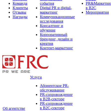
Команда
события
PR&Маркетин
Клиенты
Digital PR и digital-
в B2C
Отзывы
маркетинг
Мероприятия
Награды
Коммуникационные
исследования
Консалтинг и
обучение
Корпоративный
брендинг, дизайн и
креатив
Контент-маркетинг
Услуги
Абонентское PR-
обслуживание
PR-сопровождение
в B2B-секторе
PR-сопровождение
в B2С-секторе
Об агентстве