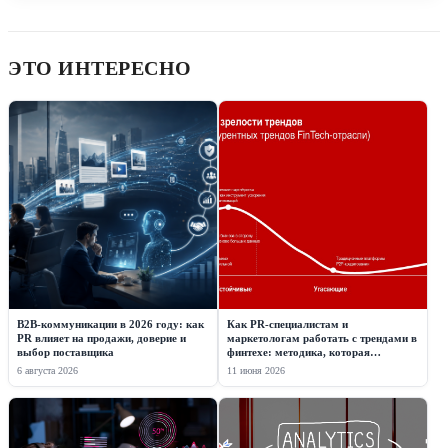
ЭТО ИНТЕРЕСНО
B2B-коммуникации в 2026 году: как
Как PR-специалистам и
PR влияет на продажи, доверие и
маркетологам работать с трендами в
выбор поставщика
финтехе: методика, которая
дополнит вашу профессиональную
6 августа 2026
11 июня 2026
интуицию данными