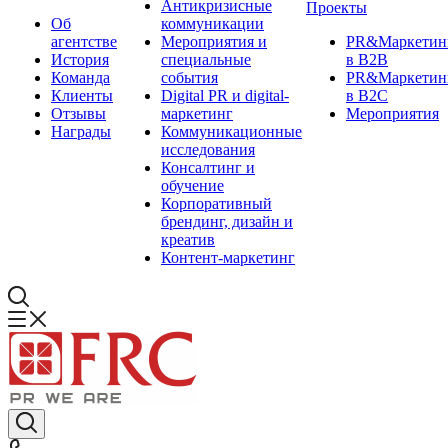
Антикризисные
Проекты
Об
коммуникации
агентстве
Мероприятия и
PR&Маркетин
История
специальные
в B2B
Команда
события
PR&Маркетин
Клиенты
Digital PR и digital-
в B2C
Отзывы
маркетинг
Мероприятия
Награды
Коммуникационные
исследования
Консалтинг и
обучение
Корпоративный
брендинг, дизайн и
креатив
Контент-маркетинг