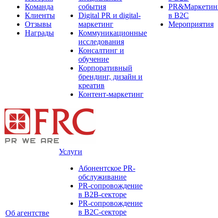
Команда
события
PR&Маркетин
Клиенты
Digital PR и digital-
в B2C
Отзывы
маркетинг
Мероприятия
Награды
Коммуникационные
исследования
Консалтинг и
обучение
Корпоративный
брендинг, дизайн и
креатив
Контент-маркетинг
Услуги
Абонентское PR-
обслуживание
PR-сопровождение
в B2B-секторе
PR-сопровождение
в B2С-секторе
Об агентстве