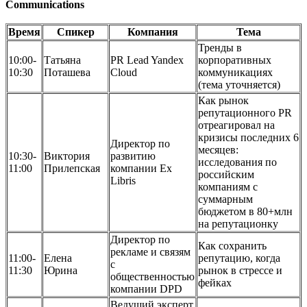
Communications
Время
Спикер
Компания
Тема
Тренды в
10:00-
Татьяна
PR Lead Yandex
корпоративных
10:30
Поташева
Cloud
коммуникациях
(тема уточняется)
Как рынок
репутационного PR
отреагировал на
кризисы последних 6
Директор по
месяцев:
10:30-
Виктория
развитию
исследования по
11:00
Прилепская
компании Ex
российским
Libris
компаниям с
суммарным
бюджетом в 80+млн
на репутационку
Директор по
Как сохранить
рекламе и связям
11:00-
Елена
репутацию, когда
с
11:30
Юрина
рынок в стрессе и
общественностью
фейках
компании DPD
Ведущий эксперт