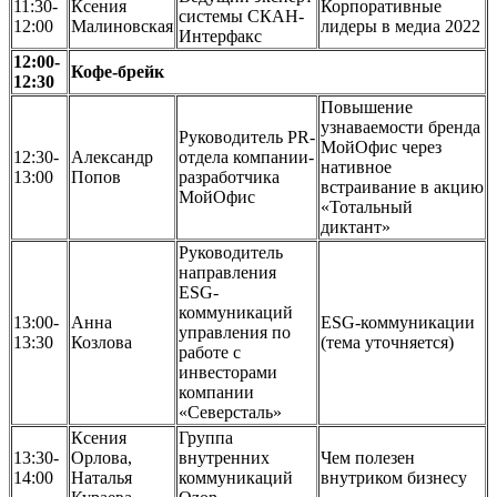
11:30-
Ксения
Корпоративные
системы СКАН-
12:00
Малиновская
лидеры в медиа 2022
Интерфакс
12:00-
Кофе-брейк
12:30
Повышение
узнаваемости бренда
Руководитель PR-
МойОфис через
12:30-
Александр
отдела компании-
нативное
13:00
Попов
разработчика
встраивание в акцию
МойОфис
«Тотальный
диктант»
Руководитель
направления
ESG-
коммуникаций
13:00-
Анна
ESG-коммуникации
управления по
13:30
Козлова
(тема уточняется)
работе с
инвесторами
компании
«Северсталь»
Ксения
Группа
13:30-
Орлова,
внутренних
Чем полезен
14:00
Наталья
коммуникаций
внутриком бизнесу